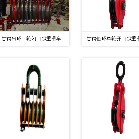
甘肃吊环十轮闭口起重滑车...
甘肃链环单轮开口起重滑车