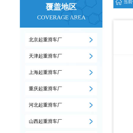
当前
覆盖地区
COVERAGE AREA
北京起重滑车厂
天津起重滑车厂
上海起重滑车厂
重庆起重滑车厂
河北起重滑车厂
山西起重滑车厂