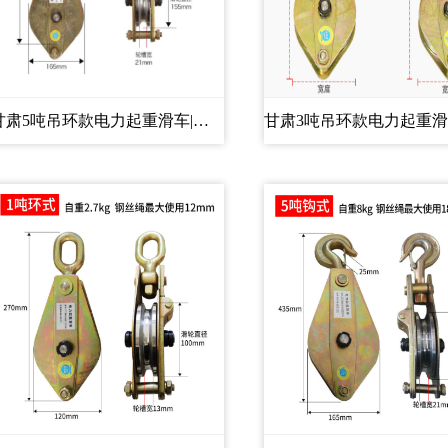
甘肃5吨吊环款电力起重滑车|实心...