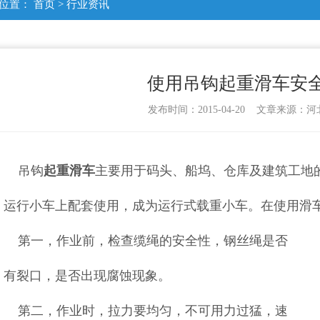
位置：
首页
>
行业资讯
使用吊钩起重滑车安
发布时间：2015-04-20 文章来源
吊钩
起重滑车
主要用于码头、船坞、仓库及建筑工地
运行小车上配套使用，成为运行式载重小车。在使用滑
第一，作业前，检查缆绳的安全性，钢丝绳是否
有裂口，是否出现腐蚀现象。
第二，作业时，拉力要均匀，不可用力过猛，速