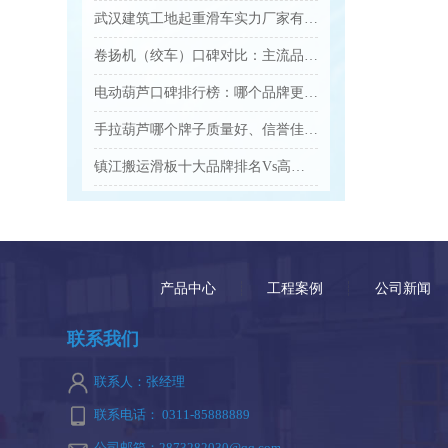
武汉建筑工地起重滑车实力厂家有哪些...
卷扬机（绞车）口碑对比：主流品牌评价解析...
电动葫芦口碑排行榜：哪个品牌更受好评？...
手拉葫芦哪个牌子质量好、信誉佳？...
镇江搬运滑板十大品牌排名Vs高口碑厂家名单...
产品中心
工程案例
公司新闻
联系我们
联系人：张经理
联系电话： 0311-85888889
公司邮箱：2873282030@qq.com