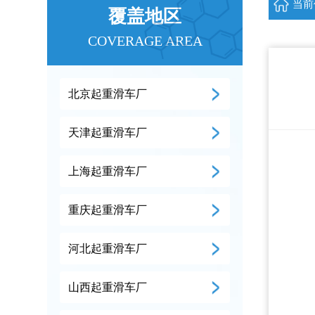
当前
覆盖地区
COVERAGE AREA
北京起重滑车厂
天津起重滑车厂
上海起重滑车厂
重庆起重滑车厂
河北起重滑车厂
山西起重滑车厂