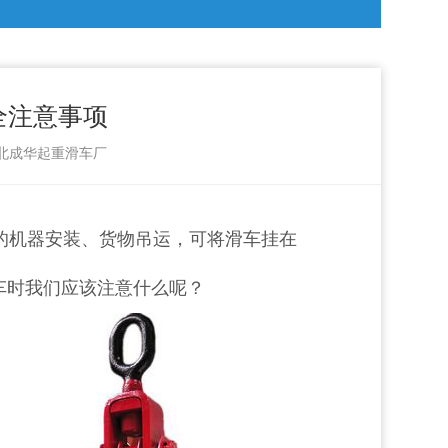
全注意事项
：河北成华起重滑车厂
的机器安装、货物吊运，可将滑车挂在
车时我们应该注意什么呢？