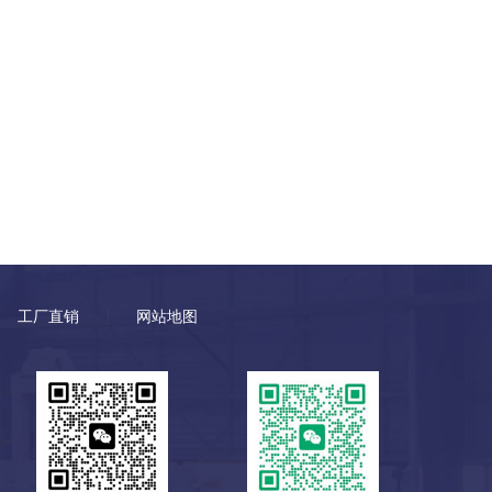
工厂直销
网站地图