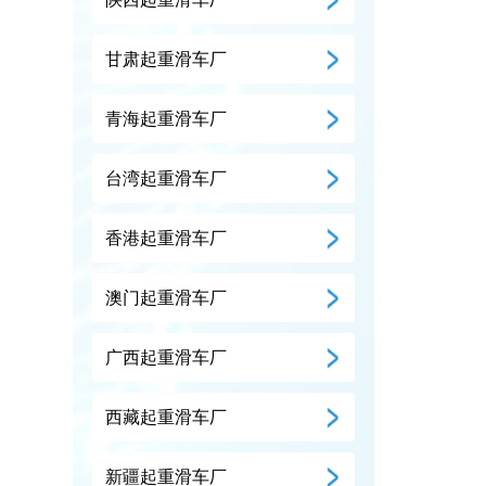
甘肃起重滑车厂
青海起重滑车厂
台湾起重滑车厂
香港起重滑车厂
澳门起重滑车厂
广西起重滑车厂
西藏起重滑车厂
新疆起重滑车厂