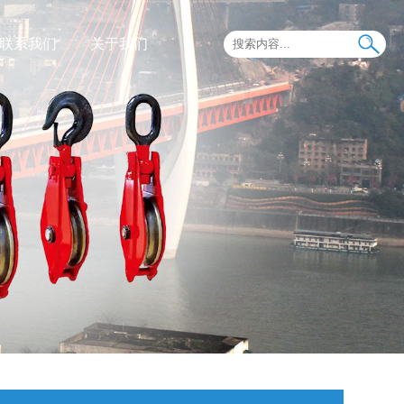
联系我们
关于我们