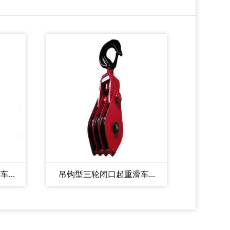
...
吊钩型三轮闭口起重滑车...