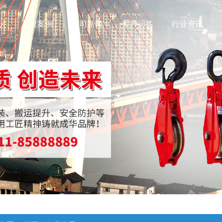
心
工程案例
公司新闻
客户问答
行业资讯