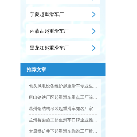
宁夏起重滑车厂
内蒙古起重滑车厂
黑龙江起重滑车厂
推荐文章
包头风电设备维护起重滑车专业生产商推荐...
唐山钢铁厂区起重滑车重点工厂筛选...
温州钢结构吊装起重滑车知名厂家介绍...
兰州桥梁施工起重滑车口碑企业推荐...
太原煤矿井下起重滑车靠谱工厂推荐...